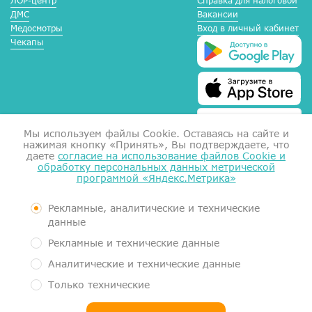
ЛОР-центр
Справка для налоговой
ДМС
Вакансии
Медосмотры
Вход в личный кабинет
Чекапы
Мы используем файлы Сookie. Оставаясь на сайте и
нажимая кнопку «Принять», Вы подтверждаете, что
даете
согласие на использование файлов Cookie и
обработку персональных данных метрической
программой «Яндекс.Метрика»
Справка для налоговой
Согласие на обработку данных
Документы
Рекламные, аналитические и технические
Контролирующие органы
данные
Пользовательское соглашение
Рекламные и технические данные
Политика обработки персональных данных
Аналитические и технические данные
Медицинский центр МеркуриМед. Услуги оказывает Общество с
Только технические
ограниченной ответственностью "Гигиея" (ООО "Гигиея", ОГРН
1161101054663, ИНН 1101058834)