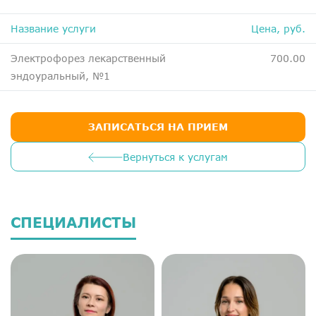
ДМС
Название услуги
Цена, руб.
Медосмотры
Чекапы
Электрофорез лекарственный
700.00
эндоуральный, №1
Главная
ЗАПИСАТЬСЯ НА ПРИЕМ
О компании
Новости
Вернуться к услугам
Контакты
Справка для налоговой
СПЕЦИАЛИСТЫ
Вакансии