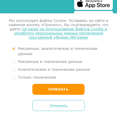
Мы используем файлы Сookie. Оставаясь на сайте и
нажимая кнопку «Принять», Вы подтверждаете, что
даете
согласие на использование файлов Cookie и
обработку персональных данных метрической
программой «Яндекс.Метрика»
Справка для налоговой
Согласие на обработку данных
Документы
Рекламные, аналитические и технические
Контролирующие органы
данные
Пользовательское соглашение
Рекламные и технические данные
Политика обработки персональных данных
Аналитические и технические данные
Медицинский центр МеркуриМед. Услуги оказывает Общество с
Только технические
ограниченной ответственностью "Гигиея" (ООО "Гигиея", ОГРН
1161101054663, ИНН 1101058834)
ПРИНЯТЬ
MercuryMed Medical Center. Services are provided by GIGIEYA, OOO
(16, ul. Ordzhonikidze, Syktyvkar, RU 167031, DUNS 362495586)
Отменить