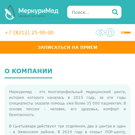
+7 (8212) 25-90-00
ЗАПИСАТЬСЯ НА ПРИЕМ
Услуги
Специалисты
О КОМПАНИИ
Акции
Меркуримед - это многопрофильный медицинский центр,
Диагностика
история которого началась в 2015 году, за эти годы
специалисты оказали помощь уже более 35 000 пациентам. В
ЛОР-центр
основе миссии - человек, его здоровье, комфорт и
безопасность.
Медосмотры для справок
В Сыктывкаре действуют три отделения, два в центре и один
Анализы
- в Эжвинском районе. В 2024 году в открыт ЛОР-центр,