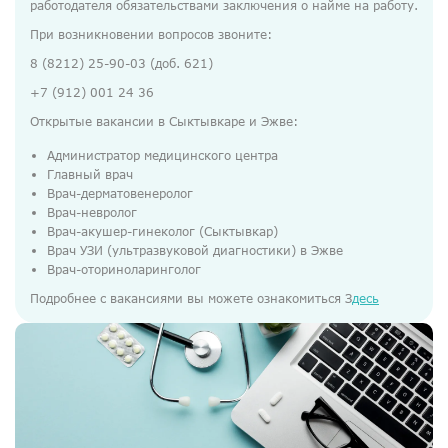
работодателя обязательствами заключения о найме на работу.
При возникновении вопросов звоните:
8 (8212) 25-90-03 (доб. 621)
+7 (912) 001 24 36
Открытые вакансии в Сыктывкаре и Эжве:
Администратор медицинского центра
Главный врач
Врач-дерматовенеролог
Врач-невролог
Врач-акушер-гинеколог (Сыктывкар)
Врач УЗИ (ультразвуковой диагностики) в Эжве
Врач-оториноларинголог
Подробнее с вакансиями вы можете ознакомиться З
десь