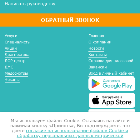
Написать руководству
ОБРАТНЫЙ ЗВОНОК
Услуги
Главная
Специалисты
О компании
Акции
Новости
Диагностика
Контакты
ЛОР-центр
Справка для налоговой
ДМС
Вакансии
Медосмотры
Вход в личный кабинет
Чекапы
Мы используем файлы Сookie. Оставаясь на сайте и
нажимая кнопку «Принять», Вы подтверждаете, что
даете
согласие на использование файлов Cookie и
обработку персональных данных метрической