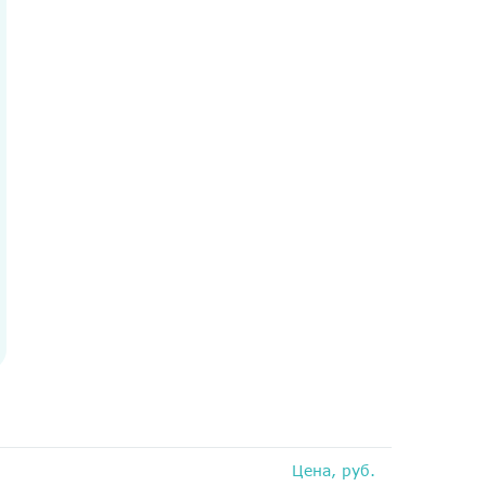
Медосмотры
Чекапы
Главная
О компании
Новости
Контакты
Справка для налоговой
Вакансии
Цена, руб.