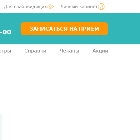
Для слабовидящих
Личный кабинет
ЗАПИСАТЬСЯ НА ПРИЕМ
-00
отры
Справки
Чекапы
Акции
Услуги
Специалисты
Акции
Диагностика
ЛОР-центр
Медосмотры для справок
Анализы
ДМС