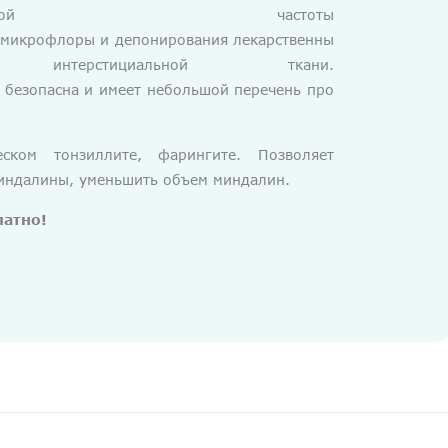
кой частоты
й микрофлоры и депонирования лекарственны
рстициальной ткани.
 безопасна и имеет небольшой перечень про
ком тонзиллите, фарингите. Позволяет
миндалины, уменьшить объем миндалин.
латно!