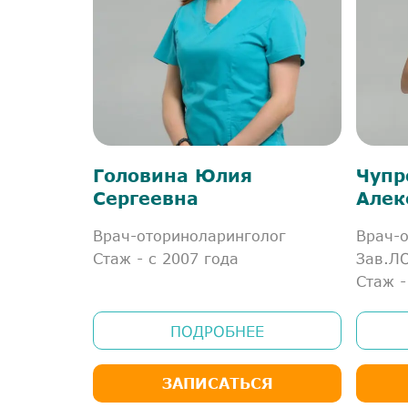
Головина Юлия
Чупр
Сергеевна
Алек
Врач-оториноларинголог
Врач-о
Стаж - с 2007 года
Зав.Л
Стаж -
ПОДРОБНЕЕ
ЗАПИСАТЬСЯ