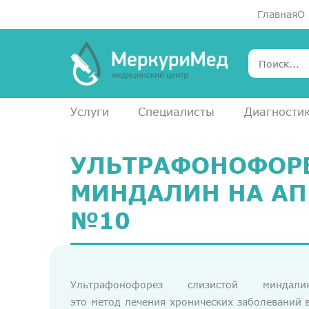
Главная
О
Услуги
Специалисты
Диагности
УЛЬТРАФОНОФОР
МИНДАЛИН НА АП
№10
Ультрафонофорез слизистой минд
это метод лечения хронических заболеваний 