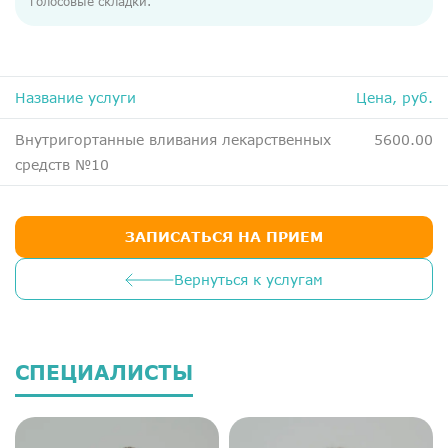
голосовые складки.
ДМС
Медосмотры
Чекапы
Название услуги
Цена, руб.
Внутригортанные вливания лекарственных
5600.00
Главная
средств №10
О компании
Новости
ЗАПИСАТЬСЯ НА ПРИЕМ
Контакты
Вернуться к услугам
Справка для налоговой
Вакансии
СПЕЦИАЛИСТЫ