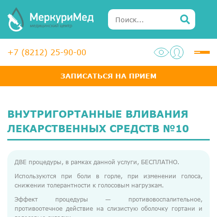
+7 (8212) 25-90-00
ЗАПИСАТЬСЯ НА ПРИЕМ
Услуги
Специалисты
ВНУТРИГОРТАННЫЕ ВЛИВАНИЯ
Акции
ЛЕКАРСТВЕННЫХ СРЕДСТВ №10
Диагностика
ДВЕ процедуры, в рамках данной услуги, БЕСПЛАТНО.
ЛОР-центр
Используются при боли в горле, при изменении голоса,
снижении толерантности к голосовым нагрузкам.
Медосмотры для справок
Эффект процедуры — противовоспалительное,
Анализы
противоотечное действие на слизистую оболочку гортани и