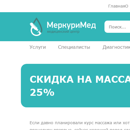
Главная
О
Услуги
Специалисты
Диагности
СКИДКА НА МАСС
25%
Если давно планировали курс массажа или хот
процедуру впервые, сейчас хороший повод сде