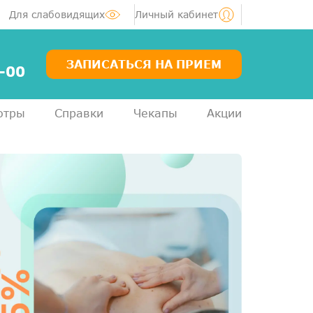
Для слабовидящих
Личный кабинет
ЗАПИСАТЬСЯ НА ПРИЕМ
-00
отры
Справки
Чекапы
Акции
Услуги
Специалисты
Акции
Диагностика
ЛОР-центр
Медосмотры для справок
Анализы
ДМС