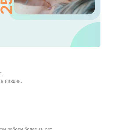
Медосмотры
Чекапы
Главная
О компании
Новости
Контакты
".
Справка для налоговой
е в акции.
Вакансии
том работы более 18 лет.