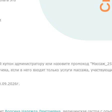
:
й купон администратору или назовите промокод "Массаж_25
ека, если в него входят только услуги массажа, участвующи
0.09.2026г.
дит
Ворсина Надежда Дмитриевна
, медицинская сестра с опы