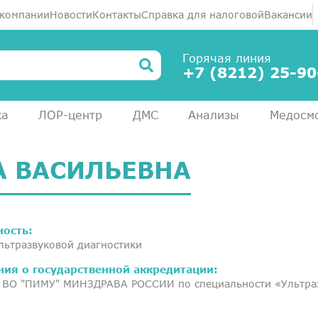
 компании
Новости
Контакты
Справка для налоговой
Вакансии
Горячая линия
+7 (8212) 25-90
ка
ЛОР-центр
ДМС
Анализы
Медосм
А ВАСИЛЬЕВНА
ость:
льтразвуковой диагностики
ния о государственной аккредитации:
ВО "ПИМУ" МИНЗДРАВА РОССИИ по специальности «Ультразв