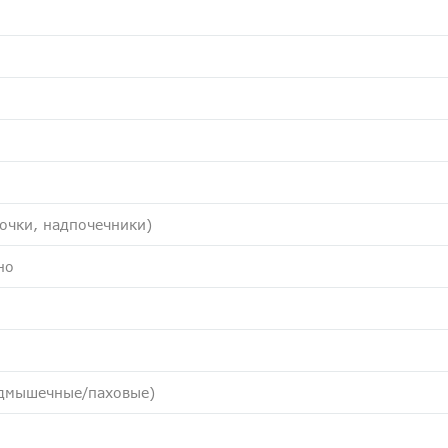
очки, надпочечники)
но
дмышечные/паховые)