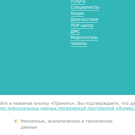
Услуги
Специалисты
Акции
Диагностика
ЛОР-центр
ДМС
Медосмотры
Чекапы
Справка для налоговой
айте и нажимая кнопку «Принять», Вы подтверждаете, что д
тку персональных данных метрической программой «Яндекс
Согласие на обработку данн
Документы
Контролирующие органы
Рекламные, аналитические и технические
Пользовательское соглашен
данные
Политика обработки персон