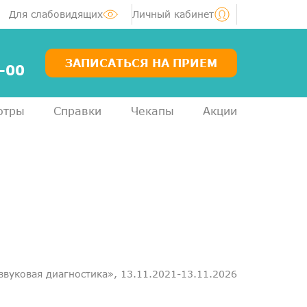
Для слабовидящих
Личный кабинет
ЗАПИСАТЬСЯ НА ПРИЕМ
-00
отры
Справки
Чекапы
Акции
Услуги
Специалисты
Акции
Диагностика
ЛОР-центр
Медосмотры для справок
уковая диагностика», 13.11.2021-13.11.2026
Анализы
ДМС