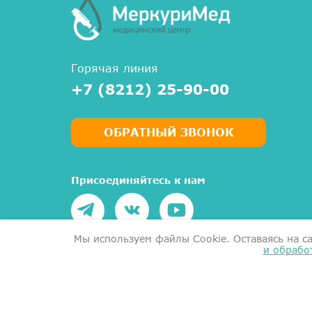
Горячая линия
+7 (8212) 25-90-00
ОБРАТНЫЙ ЗВОНОК
Присоединяйтесь к нам
Мы используем файлы Сookie. Оставаясь на с
и обрабо
Написать руководству