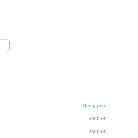
Медосмотры
Чекапы
Главная
О компании
Новости
Контакты
Справка для налоговой
Вакансии
Цена, руб.
5300.00
2800.00