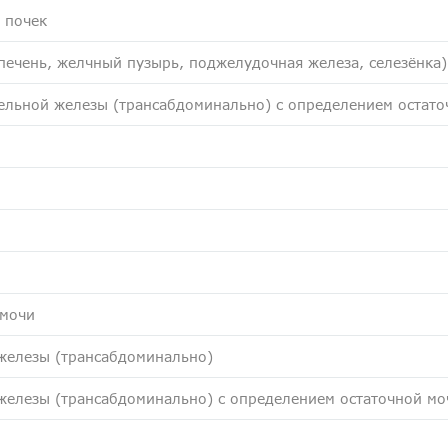
 почек
ечень, желчный пузырь, поджелудочная железа, селезёнка)
ельной железы (трансабдоминально) с определением остато
 мочи
 железы (трансабдоминально)
 железы (трансабдоминально) с определением остаточной мо