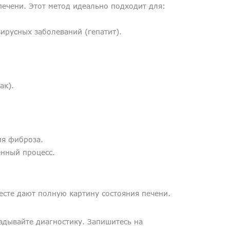
ечени. Этот метод идеально подходит для:
вирусных заболеваний (гепатит).
ак).
ия фиброза.
енный процесс.
есте дают полную картину состояния печени.
ладывайте диагностику. Запишитесь на