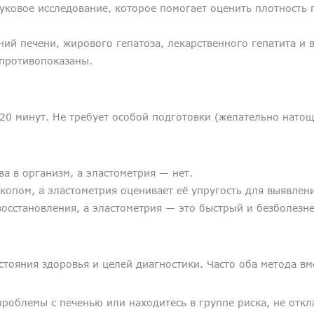
овое исследование, которое помогает оценить плотность п
ний печени, жирового гепатоза, лекарственного гепатита и 
 противопоказаны.
-20 минут. Не требует особой подготовки (желательно натощ
а в организм, а эластометрия — нет.
скопом, а эластометрия оценивает её упругость для выявлен
восстановления, а эластометрия — это быстрый и безболезн
стояния здоровья и целей диагностики. Часто оба метода вм
проблемы с печенью или находитесь в группе риска, не отк