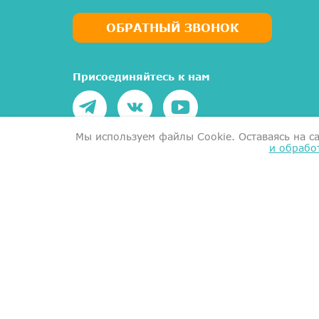
ОБРАТНЫЙ ЗВОНОК
Присоединяйтесь к нам
Мы используем файлы Сookie. Оставаясь на с
и обрабо
Написать руководству
Медицинский центр МеркуриМед. Услуги оказы
1101058834)
MercuryMed Medical Center. Services are provi