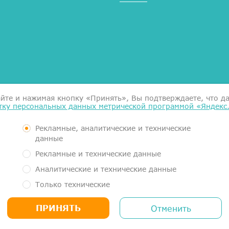
Справка для налоговой
айте и нажимая кнопку «Принять», Вы подтверждаете, что д
тку персональных данных метрической программой «Яндекс
Согласие на обработку данн
Документы
Контролирующие органы
Рекламные, аналитические и технические
Пользовательское соглашен
данные
Политика обработки персон
Рекламные и технические данные
Аналитические и технические данные
вает Общество с ограниченной ответственностью "Гигиея" 
Только технические
ded by GIGIEYA, OOO (16, ul. Ordzhonikidze, Syktyvkar, RU 1
ПРИНЯТЬ
Отменить