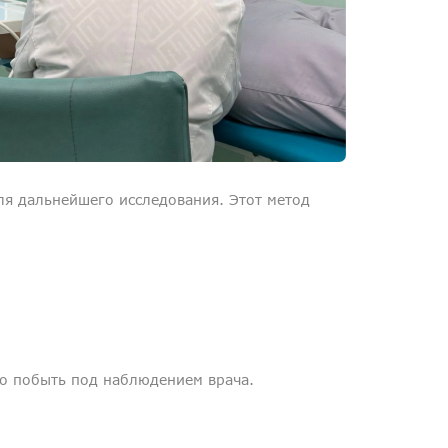
Медосмотры
Чекапы
Главная
О компании
Новости
я дальнейшего исследования. Этот метод
Контакты
Справка для налоговой
Вакансии
го побыть под наблюдением врача.