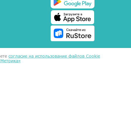
аете
согласие на использование файлов Cookie
.Метрика»
ых
ие
альных данных
(ООО "Гигиея", ОГРН 1161101054663, ИНН
67031, DUNS 362495586)