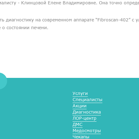
алисту - Клинцовой Елене Владимировне. Она точно опреде
ь диагностику на современном аппарате “Fibroscan-402” с 
 о состоянии печени.
Услуги
Специалисты
Акции
Диагностика
ЛОР-центр
ДМС
Медосмотры
Чекапы