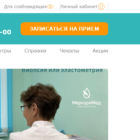
Для слабовидящих
Личный кабинет
ЗАПИСАТЬСЯ НА ПРИЕМ
-00
отры
Справки
Чекапы
Акции
Услуги
Специалисты
Акции
Диагностика
ЛОР-центр
Медосмотры для справок
Анализы
ДМС