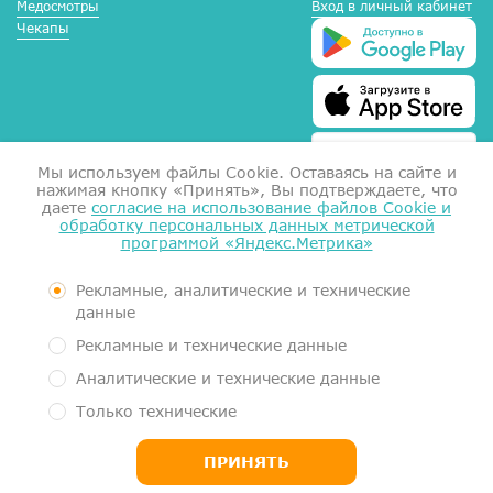
Медосмотры
Вход в личный кабинет
Чекапы
Мы используем файлы Сookie. Оставаясь на сайте и
нажимая кнопку «Принять», Вы подтверждаете, что
даете
согласие на использование файлов Cookie и
обработку персональных данных метрической
программой «Яндекс.Метрика»
Справка для налоговой
Согласие на обработку данных
Документы
Рекламные, аналитические и технические
Контролирующие органы
данные
Пользовательское соглашение
Рекламные и технические данные
Политика обработки персональных данных
Аналитические и технические данные
Медицинский центр МеркуриМед. Услуги оказывает Общество с
Только технические
ограниченной ответственностью "Гигиея" (ООО "Гигиея", ОГРН
1161101054663, ИНН 1101058834)
ПРИНЯТЬ