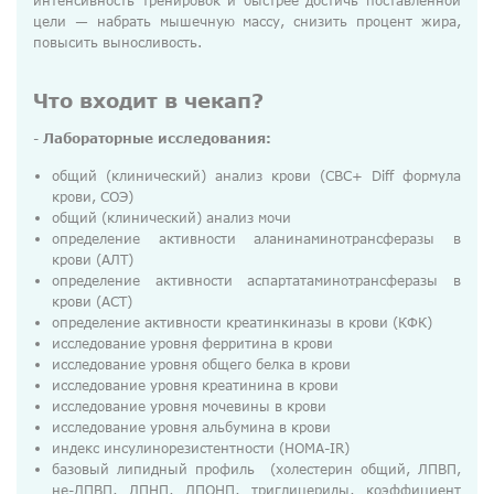
интенсивность тренировок и быстрее достичь поставленной
ДМС
цели — набрать мышечную массу, снизить процент жира,
повысить выносливость.
Медосмотры
Чекапы
Что входит в чекап?
-
Лабораторные исследования:
Главная
общий (клинический) анализ крови (CBC+ Diff формула
крови, СОЭ)
О компании
общий (клинический) анализ мочи
Новости
определение активности аланинаминотрансферазы в
крови (АЛТ)
Контакты
определение активности аспартатаминотрансферазы в
крови (АСТ)
Справка для налоговой
определение активности креатинкиназы в крови (КФК)
исследование уровня ферритина в крови
Вакансии
исследование уровня общего белка в крови
исследование уровня креатинина в крови
исследование уровня мочевины в крови
исследование уровня альбумина в крови
индекс инсулинорезистентности (HOMA-IR)
базовый липидный профиль (холестерин общий, ЛПВП,
не-ЛПВП, ЛПНП, ЛПОНП, триглицериды, коэффициент