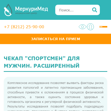
+7 (8212) 25-90-00
ЗАПИСАТЬСЯ НА ПРИЕМ
Услуги
Специалисты
ЧЕКАП "СПОРТСМЕН" ДЛЯ
Акции
МУЖЧИН. РАСШИРЕННЫЙ
Диагностика
Комплексное исследование позволяет выявить факторы риска
ЛОР-центр
развития патологий и латентно протекающие заболевания,
способные привести к осложнениям в процессе физической
Медосмотры для справок
активности, а также оценить состояние здоровья и
готовность организма к регулярной физической активности.
Анализы
Результаты исследования позволят подобрать подходящую