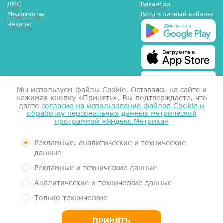
ДМС
Вакансии
Медосмотры
Вход в личный кабинет
Чекапы
Мы используем файлы Сookie. Оставаясь на сайте и
нажимая кнопку «Принять», Вы подтверждаете, что
даете
согласие на использование файлов Cookie и
обработку персональных данных метрической
программой «Яндекс.Метрика»
Справка для налоговой
Согласие на обработку данных
Документы
Рекламные, аналитические и технические
Контролирующие органы
данные
Пользовательское соглашение
Рекламные и технические данные
Политика обработки персональных данных
Аналитические и технические данные
Медицинский центр МеркуриМед. Услуги оказывает Общество с
Только технические
ограниченной ответственностью "Гигиея" (ООО "Гигиея", ОГРН
1161101054663, ИНН 1101058834)
ПРИНЯТЬ