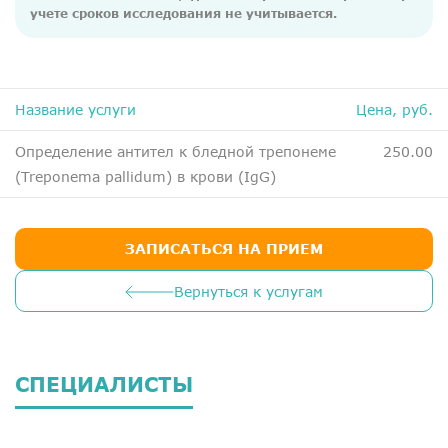
ДМС
учете сроков исследования не учитывается.
Медосмотры
Чекапы
Название услуги
Цена, руб.
Главная
Определение антител к бледной трепонеме
250.00
(Treponema pallidum) в крови (IgG)
О компании
Новости
ЗАПИСАТЬСЯ НА ПРИЕМ
Контакты
Справка для налоговой
Вернуться к услугам
Вакансии
СПЕЦИАЛИСТЫ