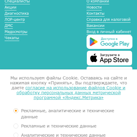
Специалисты
О компании
Акции
Новости
Диагностика
Контакты
ЛОР-центр
Справка для налоговой
ДМС
Вакансии
Медосмотры
Вход в личный кабинет
Чекапы
Мы используем файлы Сookie. Оставаясь на сайте и
нажимая кнопку «Принять», Вы подтверждаете, что
даете
согласие на использование файлов Cookie и
обработку персональных данных метрической
программой «Яндекс.Метрика»
Справка для налоговой
Согласие на обработку данных
Документы
Рекламные, аналитические и технические
Контролирующие органы
данные
Пользовательское соглашение
Рекламные и технические данные
Политика обработки персональных данных
Аналитические и технические данные