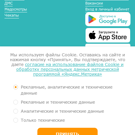
ДМС
Вакансии
Медосмотры
Вход в личный кабинет
Чекапы
Мы используем файлы Сookie. Оставаясь на сайте и
нажимая кнопку «Принять», Вы подтверждаете, что
даете
согласие на использование файлов Cookie и
обработку персональных данных метрической
программой «Яндекс.Метрика»
Справка для налоговой
Согласие на обработку данных
Документы
Рекламные, аналитические и технические
Контролирующие органы
данные
Пользовательское соглашение
Рекламные и технические данные
Политика обработки персональных данных
Аналитические и технические данные
Медицинский центр МеркуриМед. Услуги оказывает Общество с
Только технические
ограниченной ответственностью "Гигиея" (ООО "Гигиея", ОГРН
1161101054663, ИНН 1101058834)
ПРИНЯТЬ