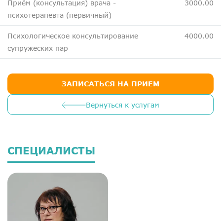
Приём (консультация) врача -
3000.00
ДМС
психотерапевта (первичный)
Медосмотры
Психологическое консультирование
4000.00
Чекапы
супружеских пар
Главная
ЗАПИСАТЬСЯ НА ПРИЕМ
О компании
Вернуться к услугам
Новости
Контакты
Справка для налоговой
СПЕЦИАЛИСТЫ
Вакансии