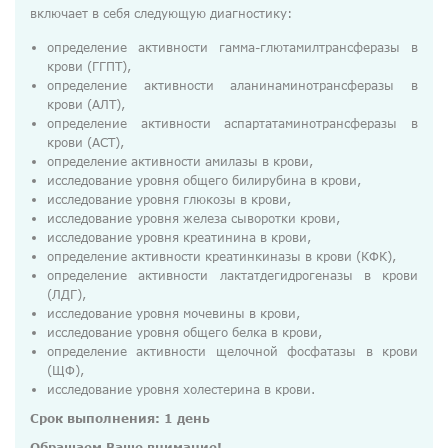
ДМС
включает в себя следующую диагностику:
Медосмотры
определение активности гамма-глютамилтрансферазы в
крови (ГГПТ),
Чекапы
определение активности аланинаминотрансферазы в
крови (АЛТ),
определение активности аспартатаминотрансферазы в
крови (АСТ),
Главная
определение активности амилазы в крови,
О компании
исследование уровня общего билирубина в крови,
исследование уровня глюкозы в крови,
Новости
исследование уровня железа сыворотки крови,
исследование уровня креатинина в крови,
Контакты
определение активности креатинкиназы в крови (КФК),
определение активности лактатдегидрогеназы в крови
Справка для налоговой
(ЛДГ),
исследование уровня мочевины в крови,
Вакансии
исследование уровня общего белка в крови,
определение активности щелочной фосфатазы в крови
(ЩФ),
исследование уровня холестерина в крови.
Срок выполнения: 1 день
Обращаем Ваше внимание!