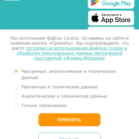
Мы используем файлы Сookie. Оставаясь на сайте и
нажимая кнопку «Принять», Вы подтверждаете, что
даете
согласие на использование файлов Cookie и
обработку персональных данных метрической
программой «Яндекс.Метрика»
Справка для налоговой
Согласие на обработку данных
Документы
Рекламные, аналитические и технические
Контролирующие органы
данные
Пользовательское соглашение
Рекламные и технические данные
Политика обработки персональных данных
Аналитические и технические данные
Медицинский центр МеркуриМед. Услуги оказывает Общество с
Только технические
ограниченной ответственностью "Гигиея" (ООО "Гигиея", ОГРН
1161101054663, ИНН 1101058834)
ПРИНЯТЬ
MercuryMed Medical Center. Services are provided by GIGIEYA, OOO
(16, ul. Ordzhonikidze, Syktyvkar, RU 167031, DUNS 362495586)