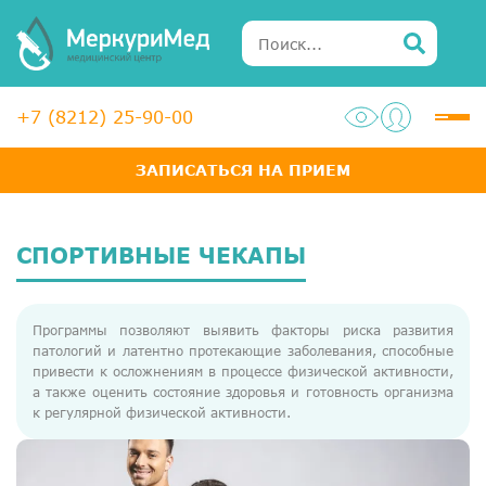
+7 (8212) 25-90-00
ЗАПИСАТЬСЯ НА ПРИЕМ
Услуги
Специалисты
СПОРТИВНЫЕ ЧЕКАПЫ
Акции
Программы позволяют выявить факторы риска развития
Диагностика
патологий и латентно протекающие заболевания, способные
привести к осложнениям в процессе физической активности,
ЛОР-центр
а также оценить состояние здоровья и готовность организма
к регулярной физической активности.
Медосмотры для справок
Анализы