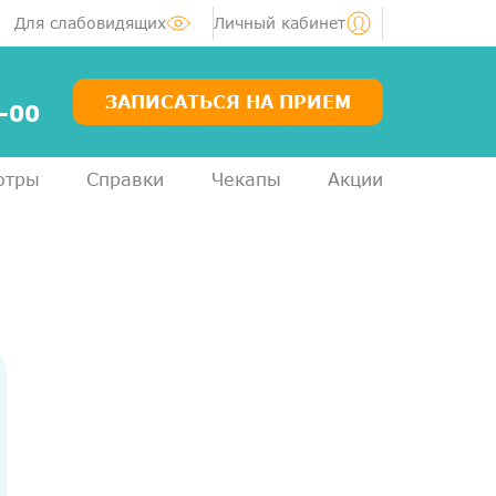
Для слабовидящих
Личный кабинет
ЗАПИСАТЬСЯ НА ПРИЕМ
-00
отры
Справки
Чекапы
Акции
Услуги
Специалисты
Акции
Диагностика
ЛОР-центр
Медосмотры для справок
Анализы
ДМС