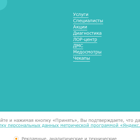
Услуги
Специалисты
Акции
Диагностика
ЛОР-центр
ДМС
Медосмотры
Чекапы
Справка для налоговой
айте и нажимая кнопку «Принять», Вы подтверждаете, что д
тку персональных данных метрической программой «Яндекс
Согласие на обработку данн
Документы
Контролирующие органы
Рекламные, аналитические и технические