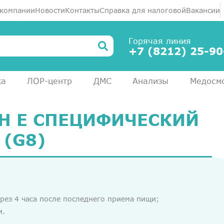
 компании
Новости
Контакты
Справка для налоговой
Вакансии
Горячая линия
+7 (8212) 25-90
ка
ЛОР-центр
ДМС
Анализы
Медосм
Н Е СПЕЦИФИЧЕСКИЙ
(G8)
ерез 4 часа после последнего приема пищи;
и.