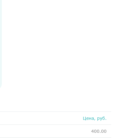
Медосмотры
Чекапы
Главная
О компании
Новости
Контакты
Справка для налоговой
Вакансии
Цена, руб.
400.00