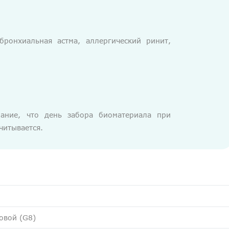
бронхиальная астма, аллергический ринит,
ание, что день забора биоматериала при
читывается.
овой (G8)