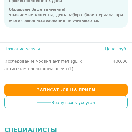
Срок выполнения: 5 дней
ДМС
Обращаем Ваше внимание!
Медосмотры
Уважаемые клиенты, день забора биоматериала при
учете сроков исследования не учитывается.
Чекапы
Главная
Название услуги
Цена, руб.
О компании
Исследование уровня антител IgE к
400.00
Новости
антигенам пчелы домашней (i1)
Контакты
Справка для налоговой
ЗАПИСАТЬСЯ НА ПРИЕМ
Вакансии
Вернуться к услугам
СПЕЦИАЛИСТЫ