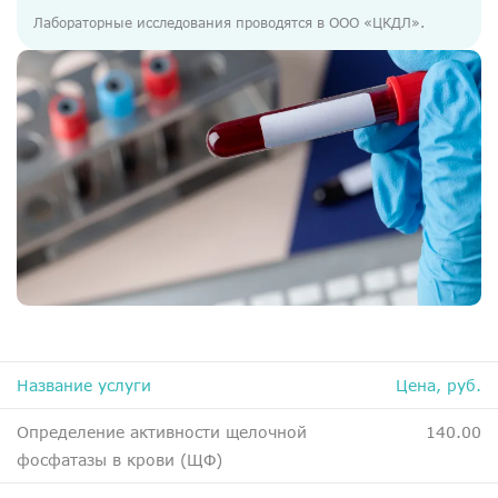
ДМС
Лабораторные исследования проводятся в ООО «ЦКДЛ».
Медосмотры
Чекапы
Главная
О компании
Новости
Контакты
Справка для налоговой
Вакансии
Название услуги
Цена, руб.
Определение активности щелочной
140.00
фосфатазы в крови (ЩФ)