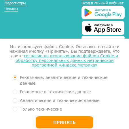
Медосмотры
Вход в личный кабинет
Чекапы
Мы используем файлы Сookie. Оставаясь на сайте и
нажимая кнопку «Принять», Вы подтверждаете, что
даете
согласие на использование файлов Cookie и
обработку персональных данных метрической
программой «Яндекс.Метрика»
Справка для налоговой
Согласие на обработку данных
Документы
Рекламные, аналитические и технические
Контролирующие органы
данные
Пользовательское соглашение
Рекламные и технические данные
Политика обработки персональных данных
Аналитические и технические данные
Медицинский центр МеркуриМед. Услуги оказывает Общество с
Только технические
ограниченной ответственностью "Гигиея" (ООО "Гигиея", ОГРН
1161101054663, ИНН 1101058834)
ПРИНЯТЬ