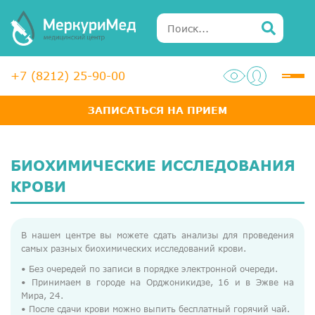
+7 (8212) 25-90-00
ЗАПИСАТЬСЯ НА ПРИЕМ
Услуги
Специалисты
БИОХИМИЧЕСКИЕ ИССЛЕДОВАНИЯ
Акции
КРОВИ
Диагностика
В нашем центре вы можете сдать анализы для проведения
ЛОР-центр
самых разных биохимических исследований крови.
• Без очередей по записи в порядке электронной очереди.
Медосмотры для справок
• Принимаем в городе на Орджоникидзе, 16 и в Эжве на
Мира, 24.
Анализы
• После сдачи крови можно выпить бесплатный горячий чай.