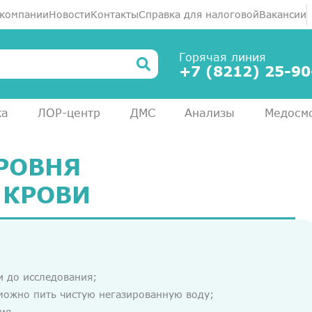
 компании
Новости
Контакты
Справка для налоговой
Вакансии
Горячая линия
+7 (8212) 25-90
ка
ЛОР-центр
ДМС
Анализы
Медосм
РОВНЯ
 КРОВИ
и до исследования;
, можно пить чистую негазированную воду;
ия.