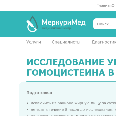
Главная
О
Услуги
Специалисты
Диагности
ИССЛЕДОВАНИЕ У
ГОМОЦИСТЕИНА В
Подготовка:
исключить из рациона жирную пищу за сутк
не есть в течение 8 часов до исследования
не курить в течение 30 минут до исследован