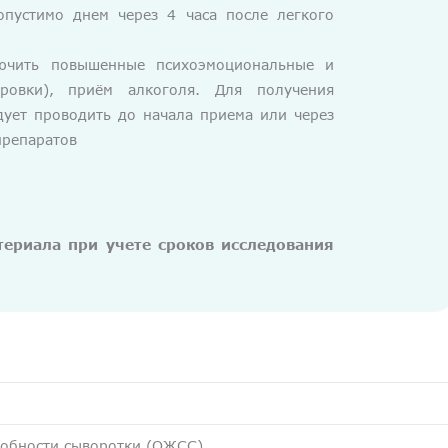
опустимо днем через 4 часа после легкого
лючить повышенные психоэмоциональные и
ировки), приём алкоголя. Для получения
дует проводить до начала приема или через
препаратов
ериала при учете сроков исследования
собности сыворотки (ОЖСС)