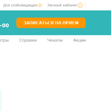
Для слабовидящих
Личный кабинет
ЗАПИСАТЬСЯ НА ПРИЕМ
-00
отры
Справки
Чекапы
Акции
Услуги
Специалисты
Акции
Диагностика
ЛОР-центр
Медосмотры для справок
Анализы
ДМС