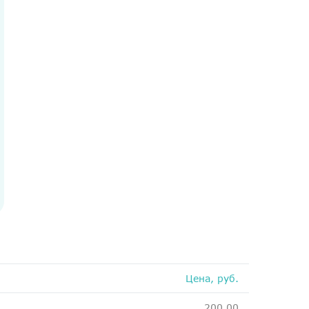
Медосмотры
Чекапы
Главная
О компании
Новости
Контакты
Справка для налоговой
Вакансии
Цена, руб.
200.00