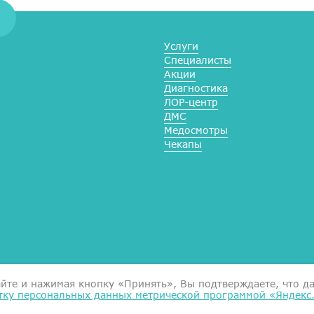
Услуги
Специалисты
Акции
Диагностика
ЛОР-центр
ДМС
Медосмотры
Чекапы
Справка для налоговой
айте и нажимая кнопку «Принять», Вы подтверждаете, что д
тку персональных данных метрической программой «Яндекс
Согласие на обработку данн
Документы