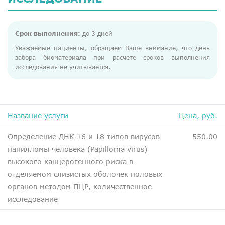
ДМС
Медосмотры
Срок выполнения:
до 3 дней
Чекапы
Уважаемые пациенты, обращаем Ваше внимание, что день
забора биоматериала при расчете сроков выполнения
исследования не учитывается.
Главная
О компании
Новости
Название услуги
Цена, руб.
Контакты
Определение ДНК 16 и 18 типов вирусов
550.00
Справка для налоговой
папилломы человека (Papilloma virus)
Вакансии
высокого канцерогенного риска в
отделяемом слизистых оболочек половых
органов методом ПЦР, количественное
исследование