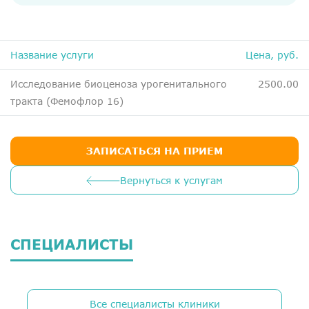
ДМС
Медосмотры
Чекапы
Название услуги
Цена, руб.
Исследование биоценоза урогенитального
2500.00
Главная
тракта (Фемофлор 16)
О компании
Новости
ЗАПИСАТЬСЯ НА ПРИЕМ
Контакты
Вернуться к услугам
Справка для налоговой
Вакансии
СПЕЦИАЛИСТЫ
Все специалисты клиники