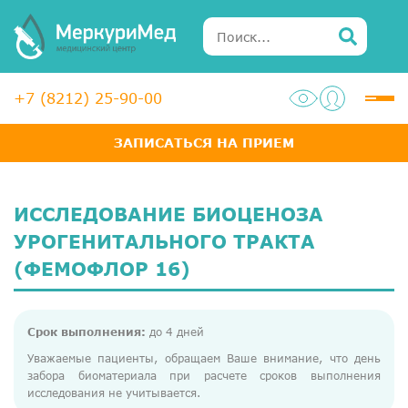
+7 (8212) 25-90-00
ЗАПИСАТЬСЯ НА ПРИЕМ
Услуги
Специалисты
ИССЛЕДОВАНИЕ БИОЦЕНОЗА
Акции
УРОГЕНИТАЛЬНОГО ТРАКТА
(ФЕМОФЛОР 16)
Диагностика
ЛОР-центр
Срок выполнения:
до 4 дней
Медосмотры для справок
Уважаемые пациенты, обращаем Ваше внимание, что день
забора биоматериала при расчете сроков выполнения
Анализы
исследования не учитывается.