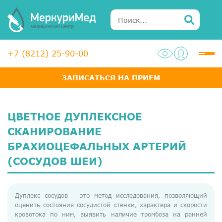
+7 (8212) 25-90-00
ЗАПИСАТЬСЯ НА ПРИЕМ
Услуги
Специалисты
ЦВЕТНОЕ ДУПЛЕКСНОЕ
Акции
СКАНИРОВАНИЕ
БРАХИОЦЕФАЛЬНЫХ АРТЕРИЙ
Диагностика
(СОСУДОВ ШЕИ)
ЛОР-центр
Медосмотры для справок
Дуплекс сосудов - это метод исследования, позволяющий
оценить состояния сосудистой стенки, характера и скорости
Анализы
кровотока по ним, выявить наличие тромбоза на ранней