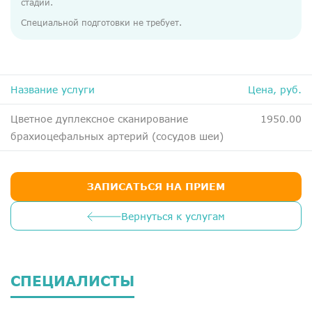
стадии.
ДМС
Специальной подготовки не требует.
Медосмотры
Чекапы
Название услуги
Цена, руб.
Главная
Цветное дуплексное сканирование
1950.00
О компании
брахиоцефальных артерий (сосудов шеи)
Новости
Контакты
ЗАПИСАТЬСЯ НА ПРИЕМ
Справка для налоговой
Вернуться к услугам
Вакансии
СПЕЦИАЛИСТЫ