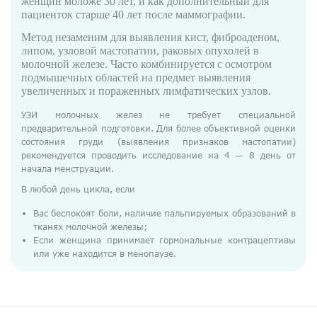
женщин моложе 30 лет, и как дополнительный для
ДМС
пациенток старше 40 лет после маммографии.
Медосмотры
Метод незаменим для выявления кист, фиброаденом,
липом, узловой мастопатии, раковых опухолей в
Чекапы
молочной железе. Часто комбинируется с осмотром
подмышечных областей на предмет выявления
увеличенных и пораженных лимфатических узлов.
Главная
УЗИ молочных желез не требует специальной
О компании
предварительной подготовки. Для более объективной оценки
состояния груди (выявления признаков мастопатии)
Новости
рекомендуется проводить исследование на 4 — 8 день от
начала менструации.
Контакты
В любой день цикла, если
Справка для налоговой
Вас беспокоят боли, наличие пальпируемых образований в
Вакансии
тканях молочной железы;
Если женщина принимает гормональные контрацептивы
или уже находится в менопаузе.