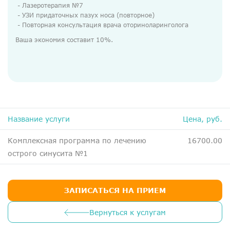
ДМС
- Лазеротерапия №7
- УЗИ придаточных пазух носа (повторное)
Медосмотры
- Повторная консультация врача оториноларинголога
Ваша экономия составит 10%.
Чекапы
Главная
О компании
Новости
Название услуги
Цена, руб.
Контакты
Комплексная программа по лечению
16700.00
Справка для налоговой
острого синусита №1
Вакансии
ЗАПИСАТЬСЯ НА ПРИЕМ
Вернуться к услугам