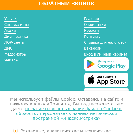
ОБРАТНЫЙ ЗВОНОК
Услуги
Главная
Специалисты
О компании
Акции
Новости
Диагностика
Контакты
ЛОР-центр
Справка для налоговой
ДМС
Вакансии
Медосмотры
Вход в личный кабинет
Чекапы
Мы используем файлы Сookie. Оставаясь на сайте и
нажимая кнопку «Принять», Вы подтверждаете, что
даете
согласие на использование файлов Cookie и
обработку персональных данных метрической
программой «Яндекс.Метрика»
Справка для налоговой
Согласие на обработку данных
Документы
Рекламные, аналитические и технические