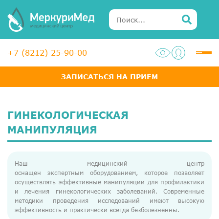
+7 (8212) 25-90-00
ЗАПИСАТЬСЯ НА ПРИЕМ
Услуги
Специалисты
ГИНЕКОЛОГИЧЕСКАЯ
Акции
МАНИПУЛЯЦИЯ
Диагностика
Наш медицинский центр
ЛОР-центр
оснащен экспертным оборудованием, которое позволяет
осуществлять эффективные манипуляции для профилактики
Медосмотры для справок
и лечения гинекологических заболеваний. Современные
методики проведения исследований имеют высокую
Анализы
эффективность и практически всегда безболезненны.