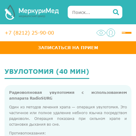
+7 (8212) 25-90-00
ЗАПИСАТЬСЯ НА ПРИЕМ
Услуги
Специалисты
УВУЛОТОМИЯ (40 МИН)
Акции
Радиоволновая увулотомия с использованием
Диагностика
аппарата RadioSURG
ЛОР-центр
Один из методов лечения храпа — операция увулотомия. Это
частичное или полное удаление небного язычка посредством
Медосмотры для справок
радиоволн. Операция показана при сильном храпе и
остановке дыхания во сне.
Анализы
Противопоказания: