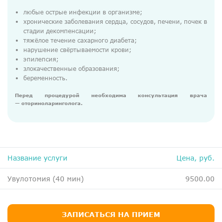
ДМС
любые острые инфекции в организме;
Медосмотры
хронические заболевания сердца, сосудов, печени, почек в
стадии декомпенсации;
Чекапы
тяжёлое течение сахарного диабета;
нарушение свёртываемости крови;
эпилепсия;
злокачественные образования;
Главная
беременность.
О компании
Перед процедурой необходима консультация врача
— оториноларинголога.
Новости
Контакты
Справка для налоговой
Название услуги
Цена, руб.
Вакансии
Увулотомия (40 мин)
9500.00
ЗАПИСАТЬСЯ НА ПРИЕМ