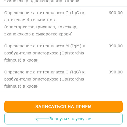
эхинококку однокамерному в крови
Определение антител класса G (IgG) к
600.00
антигенам 4 гельминтов
(описторхисов,трихинел, токсокар,
эхинококков в сыворотке крови)
Определение антител класса M (IgМ) к
390.00
возбудителю описторхоза (Opistorchis
felineus) в крови
Определение антител класса G (IgG) к
390.00
возбудителю описторхоза (Opistorchis
felineus) в крови
ЗАПИСАТЬСЯ НА ПРИЕМ
Вернуться к услугам