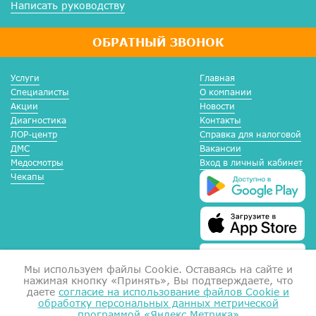
Написать руководству
ОБРАТНЫЙ ЗВОНОК
Услуги
Главная
Специалисты
О компании
Акции
Новости
Диагностика
Контакты
ЛОР-центр
Справка для налоговой
ДМС
Вакансии
Медосмотры
Вход в личный кабинет
Чекапы
Мы используем файлы Сookie. Оставаясь на сайте и
нажимая кнопку «Принять», Вы подтверждаете, что
даете
согласие на использование файлов Cookie и
обработку персональных данных метрической
программой «Яндекс.Метрика»
Справка для налоговой