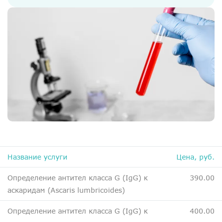
ДМС
Медосмотры
Чекапы
Главная
О компании
Новости
Контакты
Справка для налоговой
Название услуги
Цена, руб.
Вакансии
Определение антител класса G (IgG) к
390.00
аскаридам (Ascaris lumbricoides)
Определение антител класса G (IgG) к
400.00