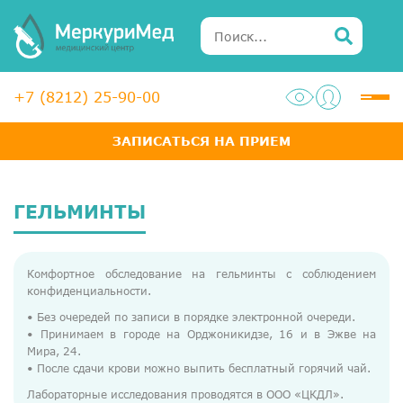
+7 (8212) 25-90-00
ЗАПИСАТЬСЯ НА ПРИЕМ
Услуги
Специалисты
ГЕЛЬМИНТЫ
Акции
Комфортное обследование на гельминты с соблюдением
Диагностика
конфиденциальности.
ЛОР-центр
• Без очередей по записи в порядке электронной очереди.
• Принимаем в городе на Орджоникидзе, 16 и в Эжве на
Медосмотры для справок
Мира, 24.
• После сдачи крови можно выпить бесплатный горячий чай.
Анализы
Лабораторные исследования проводятся в ООО «ЦКДЛ».