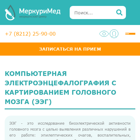
+7 (8212) 25-90-00
ЗАПИСАТЬСЯ НА ПРИЕМ
Услуги
Специалисты
КОМПЬЮТЕРНАЯ
Акции
ЭЛЕКТРОЭНЦЕФАЛОГРАФИЯ С
КАРТИРОВАНИЕМ ГОЛОВНОГО
Диагностика
МОЗГА (ЭЭГ)
ЛОР-центр
Медосмотры для справок
ЭЭГ - это исследование биоэлектрической активности
головного мозга с целью выявления различных нарушений в
Анализы
его работе: эпилептических очагов, воспалительных,