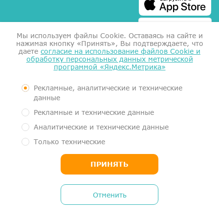
Мы используем файлы Сookie. Оставаясь на сайте и
нажимая кнопку «Принять», Вы подтверждаете, что
даете
согласие на использование файлов Cookie и
обработку персональных данных метрической
программой «Яндекс.Метрика»
Справка для налоговой
Согласие на обработку данных
Документы
Рекламные, аналитические и технические
Контролирующие органы
данные
Пользовательское соглашение
Рекламные и технические данные
Политика обработки персональных данных
Аналитические и технические данные
Медицинский центр МеркуриМед. Услуги оказывает Общество с
Только технические
ограниченной ответственностью "Гигиея" (ООО "Гигиея", ОГРН
1161101054663, ИНН 1101058834)
ПРИНЯТЬ
MercuryMed Medical Center. Services are provided by GIGIEYA, OOO
(16, ul. Ordzhonikidze, Syktyvkar, RU 167031, DUNS 362495586)
Отменить