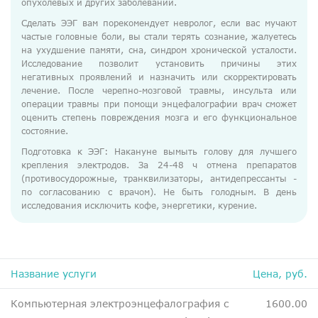
опухолевых и других заболеваний.
ДМС
Сделать ЭЭГ вам порекомендует невролог, если вас мучают
Медосмотры
частые головные боли, вы стали терять сознание, жалуетесь
на ухудшение памяти, сна, синдром хронической усталости.
Чекапы
Исследование позволит установить причины этих
негативных проявлений и назначить или скорректировать
лечение. После черепно-мозговой травмы, инсульта или
Главная
операции травмы при помощи энцефалографии врач сможет
оценить степень повреждения мозга и его функциональное
О компании
состояние.
Подготовка к ЭЭГ: Накануне вымыть голову для лучшего
Новости
крепления электродов. За 24-48 ч отмена препаратов
Контакты
(противосудорожные, транквилизаторы, антидепрессанты -
по согласованию с врачом). Не быть голодным. В день
Справка для налоговой
исследования исключить кофе, энергетики, курение.
Вакансии
Название услуги
Цена, руб.
Компьютерная электроэнцефалография с
1600.00